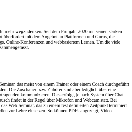
ht mehr wegzudenken. Seit dem Frühjahr 2020 mit seinen starken
cht überfordert mit dem Angebot an Plattformen und Gurus, die
ings, Online-Konferenzen und webbasiertem Lernen. Um die viele
usammengefasst.
eminar, das meist von einem Trainer oder einem Coach durchgeführt
den. Die Zuschauer bzw. Zuhörer sind aber lediglich über eine
ortragenden kommunizieren. Dies erfolgt, je nach System über Chat
usch findet in der Regel über Mikrofon und Webcam statt. Bei
das Web-Seminar, das zu einem fest definierten Zeitpunkt terminiert
ien zur Lehre einsetzen. So können PDFs angezeigt, Video