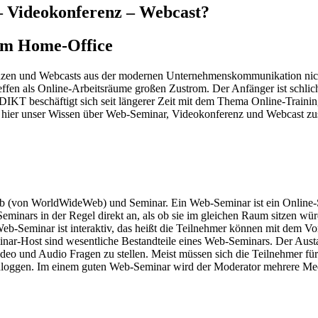
– Videokonferenz – Webcast?
 im Home-Office
renzen und Webcasts aus der modernen Unternehmenskommunikation nic
reffen als Online-Arbeitsräume großen Zustrom. Der Anfänger ist schli
DIKT beschäftigt sich seit längerer Zeit mit dem Thema Online-Train
r hier unser Wissen über Web-Seminar, Videokonferenz und Webcast z
 (von WorldWideWeb) und Seminar. Ein Web-Seminar ist ein Online-S
minars in der Regel direkt an, als ob sie im gleichen Raum sitzen wür
eb-Seminar ist interaktiv, das heißt die Teilnehmer können mit dem V
ar-Host sind wesentliche Bestandteile eines Web-Seminars. Der Austa
deo und Audio Fragen zu stellen. Meist müssen sich die Teilnehmer für 
inloggen. Im einem guten Web-Seminar wird der Moderator mehrere Med