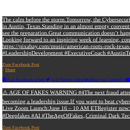
Facebook Posts
The calm before the storm.
Tomorrow, the Cybersecurit
in Austin, Texas.
Standing in an almost empty conventi
see the preparation.
Great communication doesn’t happen
Looking forward to an inspiring week of learning, co
https://pixabay.com/music/american-roots-rock-texa
#LeadershipDevelopment #ExecutiveCoach #AustinTe
Zum Facebook Post
·
Share
Auf Facebook teilen
Auf Twitter teilen
Share on LinkedIn
⚠️ AGE OF FAKES WARNING #4
The next fraud att
becoming a leadership issue.
If you want to beat cybe
Live Zoom Launch:
June 16 – 10 AM ET
Register now
#Deepfakes #AI #TheAgeOfFakes
„Criminal Dark Tec
Zum Facebook Post