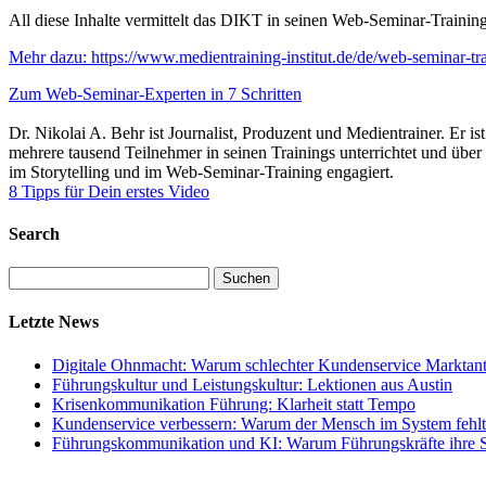
All diese Inhalte vermittelt das DIKT in seinen Web-Seminar-Trainin
Mehr dazu: https://www.medientraining-institut.de/de/web-seminar-tra
Zum Web-Seminar-Experten in 7 Schritten
Dr. Nikolai A. Behr ist Journalist, Produzent und Medientrainer. Er i
mehrere tausend Teilnehmer in seinen Trainings unterrichtet und übe
im Storytelling und im Web-Seminar-Training engagiert.
8 Tipps für Dein erstes Video
Search
Suchen
nach:
Letzte News
Digitale Ohnmacht: Warum schlechter Kundenservice Marktante
Führungskultur und Leistungskultur: Lektionen aus Austin
Krisenkommunikation Führung: Klarheit statt Tempo
Kundenservice verbessern: Warum der Mensch im System fehlt
Führungskommunikation und KI: Warum Führungskräfte ihre St