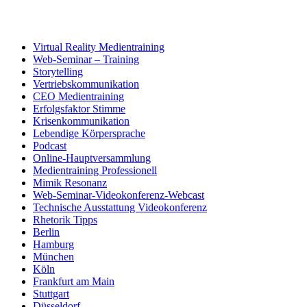
Virtual Reality Medientraining
Web-Seminar – Training
Storytelling
Vertriebskommunikation
CEO Medientraining
Erfolgsfaktor Stimme
Krisenkommunikation
Lebendige Körpersprache
Podcast
Online-Hauptversammlung
Medientraining Professionell
Mimik Resonanz
Web-Seminar-Videokonferenz-Webcast
Technische Ausstattung Videokonferenz
Rhetorik Tipps
Berlin
Hamburg
München
Köln
Frankfurt am Main
Stuttgart
Düsseldorf