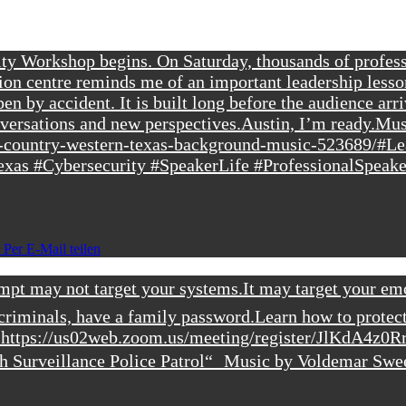
y Workshop begins. On Saturday, thousands of professi
on centre reminds me of an important leadership lesso
 by accident. It is built long before the audience arri
nversations and new perspectives.
Austin, I’m ready.
Musi
s-country-western-texas-background-music-523689/
#Le
xas #Cybersecurity #SpeakerLife #ProfessionalSpeak
Per E-Mail teilen
empt may not target your systems.
It may target your em
rcriminals, have a family password.
Learn how to protec
:
https://us02web.zoom.us/meeting/register/JlKdA4z0
h Surveillance Police Patrol“ Music by Voldemar Swe