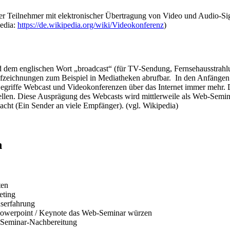
rer Teilnehmer mit elektronischer Übertragung von Video und Audio-S
pedia:
https://de.wikipedia.org/wiki/Videokonferenz
)
m englischen Wort „broadcast“ (für TV-Sendung, Fernsehausstrahlung
eichnungen zum Beispiel in Mediatheken abrufbar. In den Anfängen de
Begriffe Webcast und Videokonferenzen über das Internet immer mehr.
ellen. Diese Ausprägung des Webcasts wird mittlerweile als Web-Semina
cht (Ein Sender an viele Empfänger). (vgl. Wikipedia)
n
ten
eting
serfahrung
Powerpoint / Keynote das Web-Seminar würzen
-Seminar-Nachbereitung