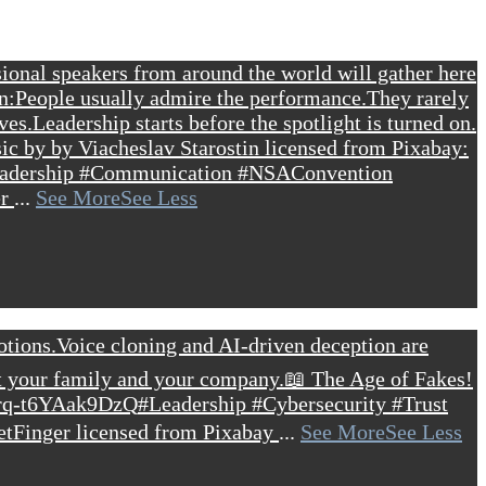
onal speakers from around the world will gather here
n:
People usually admire the performance.
They rarely
ves.
Leadership starts before the spotlight is turned on.
c by by Viacheslav Starostin licensed from Pixabay:
adership #Communication #NSAConvention
er
...
See More
See Less
otions.
Voice cloning and AI-driven deception are
t your family and your company.
📖 The Age of Fakes!
Rrq-t6YAak9DzQ
#Leadership #Cybersecurity #Trust
etFinger licensed from Pixabay
...
See More
See Less