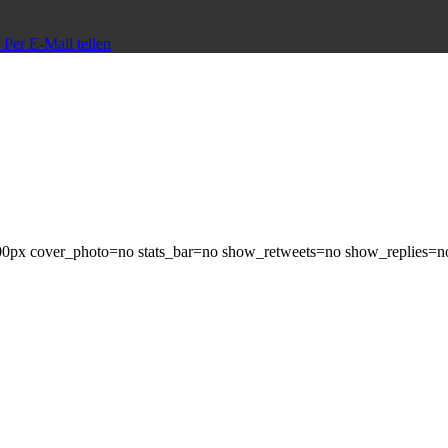
Per E-Mail teilen
=600px cover_photo=no stats_bar=no show_retweets=no show_replies=n